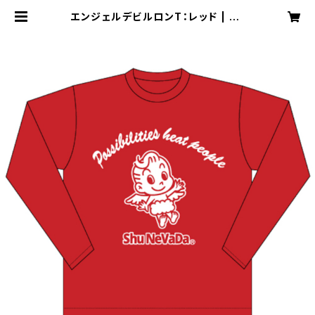
エンジェルデビルロンT：レッド | Sh
u NeVaDa