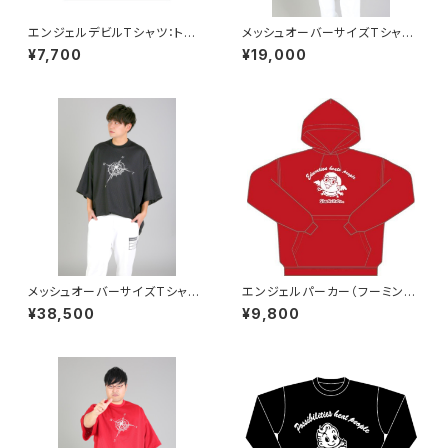
エンジェルデビルTシャツ：トロ
メッシュオーバーサイズTシャツ
ピカルピンク
(胸元ロゴ入り青)
¥7,700
¥19,000
メッシュオーバーサイズTシャツ
エンジェルパーカー（フーミンV
(胸元ロゴ入り黒)
er.）レッド
¥38,500
¥9,800