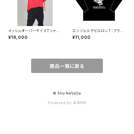
メッシュオーバーサイズTシャツ
エンジェルデビルロンT：ブラッ
(胸元ロゴ入り赤)
ク
¥19,000
¥11,000
商品一覧に戻る
© Shu NeVaDa
Powered by